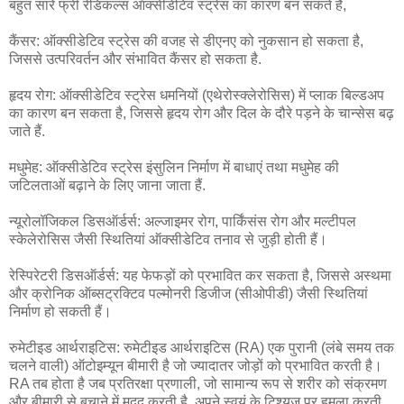
बहुत सारे फ्री रेडिकल्स ऑक्सीडेटिव स्ट्रेस का कारण बन सकते हैं,
कैंसर: ऑक्सीडेटिव स्ट्रेस की वजह से डीएनए को नुकसान हो सकता है,
जिससे उत्परिवर्तन और संभावित कैंसर हो सकता है.
हृदय रोग: ऑक्सीडेटिव स्ट्रेस धमनियों (एथेरोस्क्लेरोसिस) में प्लाक बिल्डअप
का कारण बन सकता है, जिससे हृदय रोग और दिल के दौरे पड़ने के चान्सेस बढ़
जाते हैं.
मधुमेह: ऑक्सीडेटिव स्ट्रेस इंसुलिन निर्माण में बाधाएं तथा मधुमेह की
जटिलताओं बढ़ाने के लिए जाना जाता हैं.
न्यूरोलॉजिकल डिसऑर्डर्स: अल्जाइमर रोग, पार्किंसंस रोग और मल्टीपल
स्केलेरोसिस जैसी स्थितियां ऑक्सीडेटिव तनाव से जुड़ी होती हैं।
रेस्पिरेटरी डिसऑर्डर्स: यह फेफड़ों को प्रभावित कर सकता है, जिससे अस्थमा
और क्रोनिक ऑब्सट्रक्टिव पल्मोनरी डिजीज (सीओपीडी) जैसी स्थितियां
निर्माण हो सकती हैं।
रुमेटीइड आर्थराइटिस: रुमेटीइड आर्थराइटिस (RA) एक पुरानी (लंबे समय तक
चलने वाली) ऑटोइम्यून बीमारी है जो ज्यादातर जोड़ों को प्रभावित करती है।
RA तब होता है जब प्रतिरक्षा प्रणाली, जो सामान्य रूप से शरीर को संक्रमण
और बीमारी से बचाने में मदद करती है, अपने स्वयं के टिश्यूज पर हमला करती