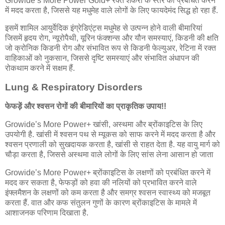
Growide’s More Power Gold+ रक्त शर्करा के स्तर को प्रबंधित करने
में मदद करता है, जिससे यह मधुमेह वाले लोगों के लिए फायदेमंद सिद्ध हो रहा हैं.
इसमें शामिल आयुर्वेदिक इंग्रेडिएंट्स मधुमेह से उत्पन्न होने वाली बीमारियां
जिसमें हृदय रोग, न्यूरोपैथी, यूरिन फंक्शन्स और यौन समस्याएं, किडनी की क्षति
जो क्रोनिक किडनी रोग और संभावित रूप से किडनी फेल्युअर, रेटिना में रक्त
वाहिकाओं को नुकसान, जिससे दृष्टि समस्याएं और संभावित अंधापन की
रोकथाम करने में सक्षम हैं.
Lung & Respiratory Disorders
फेफड़ें और श्वसन रोगों की बीमारियों का प्राकृतिक उपाय!!
Growide’s More Power+ खांसी, अस्थमा और ब्रोंकाइटिस के लिए
उपयोगी है. खांसी में श्वसन पथ से म्यूकस को साफ करने में मदद करता है और
श्वसन प्रणाली को सुखदायक करता है, खांसी से राहत देता है. यह वायु मार्ग को
चौड़ा करता है, जिससे अस्थमा वाले लोगों के लिए सांस लेना आसान हो जाता
Growide’s More Power+ ब्रोंकाइटिस के लक्षणों को प्रबंधित करने में
मदद कर सकता है, फेफड़ों को हवा की नलियों को प्रभावित करने वाले
इंफ्लमैशन के लक्षणों को कम करता है और समग्र श्वसन स्वास्थ्य को मजबूत
करता हैं. वात और कफ संतुलन गुणों के कारण ब्रोंकाइटिस के मामले में
आशाजनक परिणाम दिखाता है.