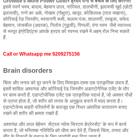
Growide’s More Power Gold+ ह्रदय रोगों से बचाव के लिए कारगर!
इसमें स्वर्ण भस्म, बादाम, बेहमान लाल, नारियल, दालचीनी, इलायची खुर्द (छोटी
इलायची), गन्ने का अर्क, गोखरू (गोक्षुरा), खजूर, कोकिलाक्ष (ताल मखाना),
कोरियाई रेड जिनसेंग, मस्तानगी रूमी, सलाम पंजा, शालपर्णी, तरबूजा, सफेद
बेहमान, जंजाबील (अदरक), गिलोय (गुडूची), पिप्पली, वंगा भस्म जैसे स्वास्थ्य
से भरपूर इंग्रेडिएंट्स आपके ह्रदय को स्वस्थ रखने में अहम् रोल निभा सकते
हैं.
Call or Whatsapp me
9209275156
Brain disorders
चिंता और तनाव को दूर करने के लिए मिसाइल-एक्स एक प्राकृतिक उपाय हैं.
इसमें शामिल अश्वगंधा और कोरियाई रेड जिनसेंग अडाप्टोगेनिक एजेंट के तौर
पर काम करते हैं. एडाप्टोजेनिक एजेंट एक प्राकृतिक पदार्थ है, जो अक्सर पौधों
से प्राप्त होता है, जो शरीर को तनाव के अनुकूल बनाने में मदद करता है।
एडाप्टोजेन्स बाहरी परिवर्तनों के बावजूद एक स्थिर आंतरिक वातावरण बनाए
रखने की शरीर की क्षमता रखते हैं.
अश्वगंधा और लाल बेहेमन सेंट्रल नर्वस सिस्टम डेप्रेस्सेंट’ के रूप में कार्य
करता है, जो मस्तिष्क गतिविधि को धीमा कर देते हैं, जिससे चिंता, तनाव और
नींद के विकारों के इलाज के लिए उपयोगी बना दिया जाता है.