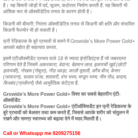
है। यह बिमारी जोड़ों में दर्द, सूजन, कठोरता निर्माण करती हैं. यह बिमारी भी
आंशिक रूप से ऑक्सीडेटिव तनाव के कारण होती है।
किडनी की बीमारी: निरंतर ऑक्सीडेटिव तनाव से किडनी की क्षति और संभावित
किडनी फैल्योर भी हो सकती है।
फ्री रेडिकल्स के बुरे प्रभावों से बचने में Growide’s More Power Gold+
आपको बहोत ही सहायता करता.
इसमें एंटीऑक्सीडेंट प्रभाव वाले 18 से ज्यादा इंग्रेडिएंट्स हैं जो जबरदस्त
परिणाम देते हैं जिसमें
अकरकारा, बेदाना, बेहमान लाल, इलायची खुर्द (छोटी
इलायची), गोखरू (गोक्षुरा), गोंड धवड़ा, काली मूसली, कौंच बीज, केसर
(जाफरान), सलाम पांजा, शतावरी, वंगा भस्म, मण्डूर भस्म, नीम गोंध, बादाम,
बिजबंद (ग्रंथीपर्ण)
जैसे आयुर्वेदिक कंटेंट्स हैं.
Growide’s More Power Gold+ विश्व का सबसे बेहतरीन एंटी-
ऑक्सीडेंट
Growide’s More Power Gold+ एंटीऑक्सिडेंट इन फ्री रेडिकल्स के
बुरे प्रभावों को बेअसर तथा कम करते हैं, जिससे आपके शरीर को संतुलन में
रखने और समग्र स्वास्थ्य को बढ़ावा देने में मदद मिलती है।
Call or Whatsapp me
9209275156