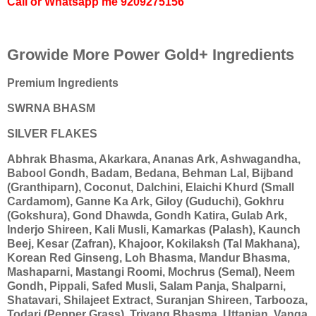
Call or Whatsapp me
9209275156
Growide More Power Gold+ Ingredients
Premium Ingredients
SWRNA BHASM
SILVER FLAKES
Abhrak Bhasma, Akarkara, Ananas Ark, Ashwagandha,
Babool Gondh, Badam, Bedana, Behman Lal, Bijband
(Granthiparn), Coconut, Dalchini, Elaichi Khurd (Small
Cardamom), Ganne Ka Ark, Giloy (Guduchi), Gokhru
(Gokshura), Gond Dhawda, Gondh Katira, Gulab Ark,
Inderjo Shireen, Kali Musli, Kamarkas (Palash), Kaunch
Beej, Kesar (Zafran), Khajoor, Kokilaksh (Tal Makhana),
Korean Red Ginseng, Loh Bhasma, Mandur Bhasma,
Mashaparni, Mastangi Roomi, Mochrus (Semal), Neem
Gondh, Pippali, Safed Musli, Salam Panja, Shalparni,
Shatavari, Shilajeet Extract, Suranjan Shireen, Tarbooza,
Todari (Pepper Grass), Trivang Bhasma, Uttanjan, Vanga