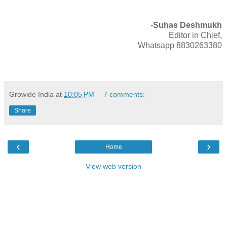
-Suhas Deshmukh
Editor in Chief,
Whatsapp 8830263380
Growide India
at
10:05 PM
7 comments:
Share
‹
›
Home
View web version