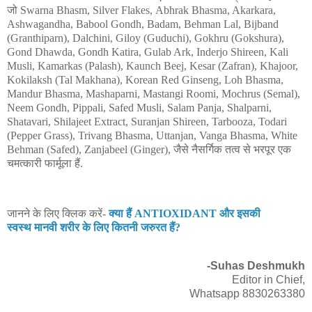
जो
Swarna Bhasm,
Silver Flakes,
Abhrak Bhasma, Akarkara,
Ashwagandha, Babool Gondh, Badam, Behman Lal, Bijband
(Granthiparn), Dalchini, Giloy (Guduchi), Gokhru (Gokshura),
Gond Dhawda, Gondh Katira, Gulab Ark, Inderjo Shireen, Kali
Musli, Kamarkas (Palash), Kaunch Beej, Kesar (Zafran), Khajoor,
Kokilaksh (Tal Makhana), Korean Red Ginseng, Loh Bhasma,
Mandur Bhasma, Mashaparni, Mastangi Roomi, Mochrus (Semal),
Neem Gondh, Pippali, Safed Musli, Salam Panja, Shalparni,
Shatavari, Shilajeet Extract, Suranjan Shireen, Tarbooza, Todari
(Pepper Grass), Trivang Bhasma, Uttanjan, Vanga Bhasma, White
Behman (Safed), Zanjabeel (Ginger), जैसे नैसर्गिक तत्व से भरपूर एक
चमत्कारी फार्मूला हैं.
जानने के लिए क्लिक करें-
क्या हैं ANTIOXIDANT और इसकी
स्वस्थ मानवी शरीर के लिए कितनी जरुरत हैं?
-Suhas Deshmukh
Editor in Chief,
Whatsapp 8830263380