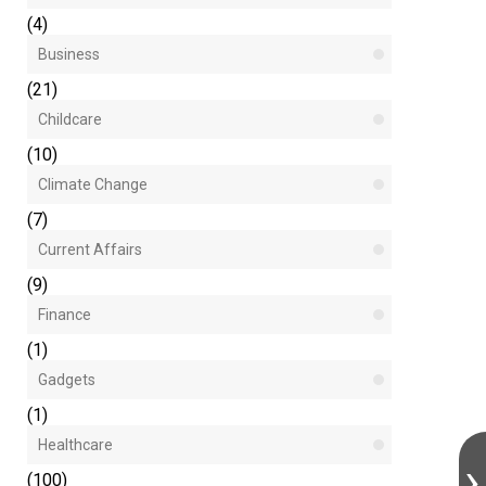
(4)
Business
(21)
Childcare
(10)
Climate Change
(7)
Current Affairs
(9)
Finance
(1)
Gadgets
(1)
Healthcare
(100)