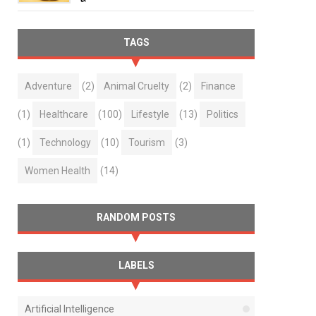
TAGS
Adventure
(2)
Animal Cruelty
(2)
Finance
(1)
Healthcare
(100)
Lifestyle
(13)
Politics
(1)
Technology
(10)
Tourism
(3)
Women Health
(14)
RANDOM POSTS
LABELS
Artificial Intelligence