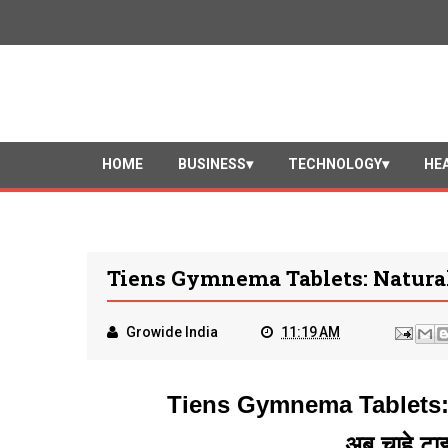
HOME
BUSINESS
TECHNOLOGY
HE
Tiens Gymnema Tablets: Natural
Growide India
11:19 AM
Tiens Gymnema Tablets: 
अब चाहे टा